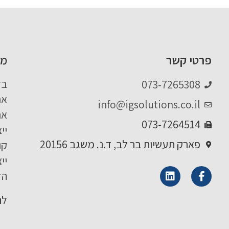
פרטי קשר
מו
בל
073-7265308
אר
info@igsolutions.co.il
אר
073-7264514
יי
פארק תעשיות בר לב, ד.נ. משגב 20156
קו
יי
הז
לה