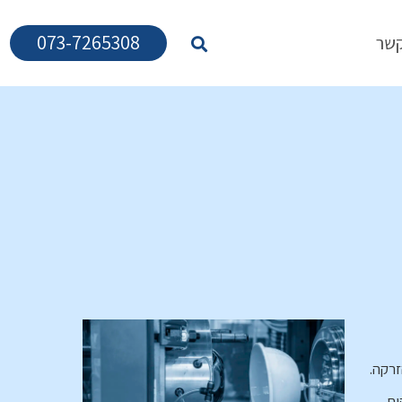
073-7265308
קשר
זרקה.
ח.