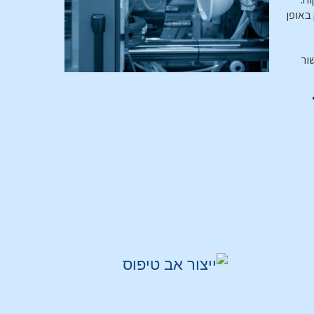
באופן
ור