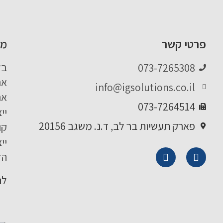
פרטי קשר
מו
בל
073-7265308
אר
info@igsolutions.co.il
אר
073-7264514
יי
פארק תעשיות בר לב, ד.נ. משגב 20156
קו
יי
הז
לה