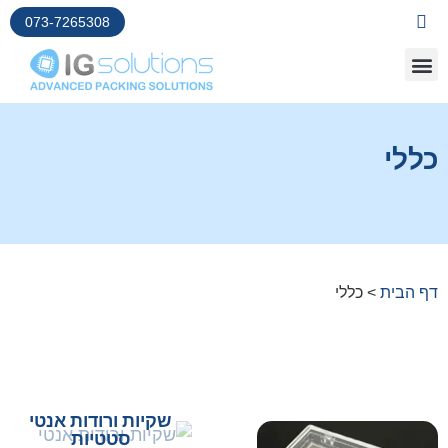
073-7265308
כללי
דף הבית
>
כללי
שקיות ורודות אנטי
סטטיות